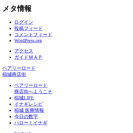
メタ情報
ログイン
投稿フィード
コメントフィード
WordPress.org
アクセス
ガイドＭＡＰ
ペアリーロード
稲城商店街
ペアリーロード
商店街へようこそ
稲城LIFE
イナギレシピ
稲城 医療情報
今日の数字
ハロー！イナギ